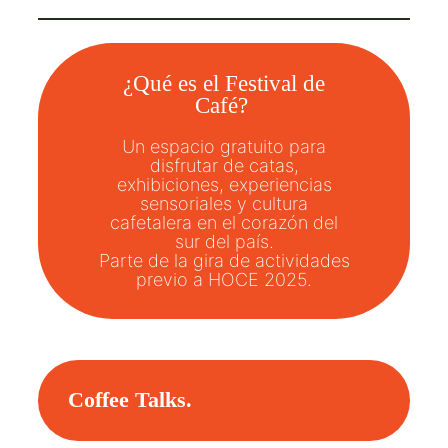
¿Qué es el Festival de
Café?
Un espacio gratuito para
disfrutar de catas,
exhibiciones, experiencias
sensoriales y cultura
cafetalera en el corazón del
sur del país.
Parte de la gira de actividades
previo a HOCE 2025.
Coffee Talks.