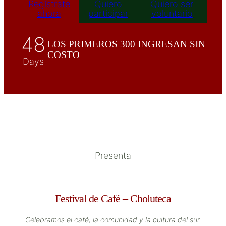
Regístrate
Quiero
Quiero ser
ahora
participar
voluntario
48
LOS PRIMEROS 300 INGRESAN SIN
COSTO
Days
Presenta
Festival de Café – Choluteca
Celebramos el café, la comunidad y la cultura del sur.