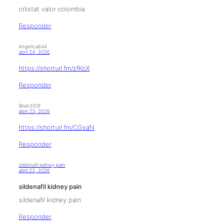
orlistat valor colombia
Responder
Angelica644
abril 24, 2026
https://shorturl.fm/zfKoX
Responder
Brian3109
abril 23, 2026
https://shorturl.fm/CGxaN
Responder
sildenafil kidney pain
abril 22, 2026
sildenafil kidney pain
sildenafil kidney pain
Responder