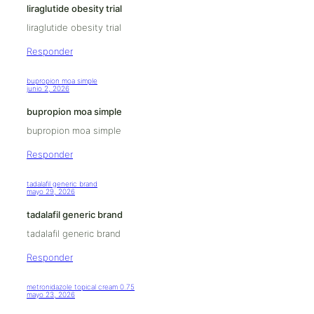
liraglutide obesity trial
liraglutide obesity trial
Responder
bupropion moa simple
junio 2, 2026
bupropion moa simple
bupropion moa simple
Responder
tadalafil generic brand
mayo 29, 2026
tadalafil generic brand
tadalafil generic brand
Responder
metronidazole topical cream 0.75
mayo 23, 2026