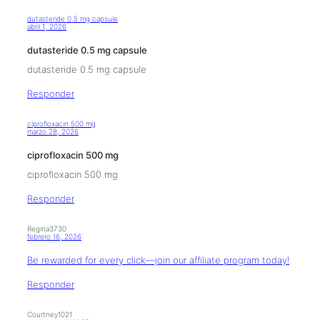
dutasteride 0.5 mg capsule
abril 1, 2026
dutasteride 0.5 mg capsule
dutasteride 0.5 mg capsule
Responder
ciprofloxacin 500 mg
marzo 28, 2026
ciprofloxacin 500 mg
ciprofloxacin 500 mg
Responder
Regina3730
febrero 16, 2026
Be rewarded for every click—join our affiliate program today!
Responder
Courtney1021