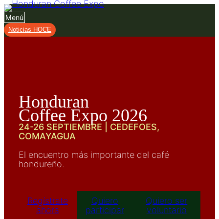
Saltar
al
Menú
contenido
Noticias HOCE
Honduran
Coffee Expo 2026
24-26 SEPTIEMBRE | CEDEFOES,
COMAYAGUA
El encuentro más importante del café
hondureño.
Regístrate
Quiero
Quiero ser
ahora
participar
voluntario